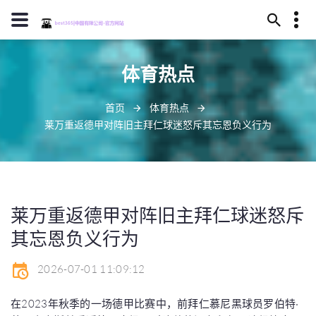
15245130657
体育热点
陇南市括某之森253号
dobgcp@gmail.com
首页
体育热点
莱万重返德甲对阵旧主拜仁球迷怒斥其忘恩负义行为
莱万重返德甲对阵旧主拜仁球迷怒斥
其忘恩负义行为
2026-07-01 11:09:12
在2023年秋季的一场德甲比赛中，前拜仁慕尼黑球员罗伯特·