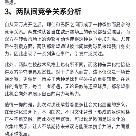
熟虑。
3、两队间竞争关系分析
自从莱万离开之后，拜仁和巴萨之间形成了一种微妙而复杂的
竞争关系。两支球队各自在欧洲赛场上的表现都备受瞩目，而
双方在转会市场上的频繁互动也使得这种竞争更加升温。尤其
是在引援方面，两队都希望通过彼此间优秀球员来增强自身实
力，因此出现了一系列焦点事件，引发广泛关注。
此外，两队在技战术风格上也有所不同，而这种差异化恰恰使
得双方争夺更具观赏性。对于许多人而言，这不仅仅是一场普
通比赛，更像是一场关于两种足球哲学碰撞的重要较量。在这
样的背景下，每当二者相遇，无论是教练还是球员，都希望借
此机会向外界展示自己的实力与魅力。
值得一提的是，此次对决还承载着更多社会文化层面的意义。
在全球化浪潮下，不同国家、不同文化背景下形成的足球风格
正在不断交融。而此次德甲赛事，可以说是欧洲足球文化的一
次集中展示，让人不禁期待未来双方能继续携手共进，共同推
动足球发展。