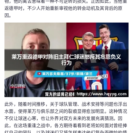
物，他的离去意味着一种不可逆转的损失。正因如此，当他重
返德甲时，不少人开始重新审视他的转会动机及其背后的原
因。
此外，随着时间推移，关于球队管理、战术安排等问题也浮出
水面，使得莱万与俱乐部之间的裂痕显得愈加明显。这种情况
不仅让球迷心寒，也让外界对双方未来的发展充满猜测。因
此，在这场重逢之战中，各方期待着看到老将如何面对曾经捧
红自己的团队，以及球迷们又将怎样表达他们复杂而微妙的情