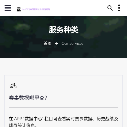
15245130657
服务种类
陇南市括某之森253号
dobgcp@gmail.com
首页
Our Services
赛事数据哪里查？
在 APP “数据中心” 栏目可查看实时赛事数据、历史战绩及
球员统计信息。