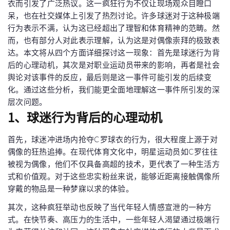
衣而引发了广泛热议。这一疯狂行为不仅让现场观众目瞪口
呆，也在社交媒体上引发了热烈讨论。许多球迷对于这种极端
行为表示不满，认为这已经超出了理智和体育精神的范畴。然
而，也有部分人对此表示理解，认为这是对偶像崇拜的极致表
达。本文将从四个方面详细探讨这一现象：首先是球迷行为背
后的心理动机，其次是对职业运动员带来的影响，再者是社会
舆论对该事件的反应，最后则是这一事件可能引发的后续变
化。通过这些分析，我们能更全面地理解这一事件所引发的深
层次问题。
1、球迷行为背后的心理动机
首先，球迷冲进场内抢夺C罗球衣的行为，很大程度上源于对
偶像的狂热追捧。在现代体育文化中，明星运动员如C罗往往
被视为偶像，他们不仅具备高超的技术，更代表了一种生活方
式和价值观。对于这些忠实粉丝来说，能够近距离接触偶像所
穿戴的物品是一种梦寐以求的体验。
其次，这种疯狂举动也反映了当代年轻人情感宣泄的一种方
式。在快节奏、高压力的生活中，一些年轻人渴望通过极端行