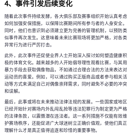
4、事件引发后续变化
随着此次事件持续发酵，各大俱乐部及赛事组织开始认真考虑
如何加强安保措施，以保障比赛期间所有参与者的人身安全。
同时，他们也意识到必须建立更为完善的管理机制，以预防类
似事件再次发生。这意味着未来比赛现场将更加严格，对各类
异常行为进行严厉打击。
此外，此次事件还促使业界人士开始深入探讨如何塑造健康积
极的体育文化。越来越多的人开始倡导理性观看比赛，与其用
暴力手段去获取偶像物品，不如通过合理合法的方法来表达对
运动员的喜爱。例如，可以通过购买正版商品或者参与相关活
动等方式来满足自己对偶像崇拜需求，同时避免不必要的冲突
和误解。
最后，此事或将在未来推动法律法规的发展。一些国家或地区
已经开始针对赛场内外乱闯乱抢等违法犯罪行为制定更为严格
的法律条款，以震慑潜在违法者。这一系列措施不仅能有效维
护赛场秩序，还能促进广大球迷树立正确价值观，使他们真正
理解什么才是真正值得追逐和珍惜的重要事物。