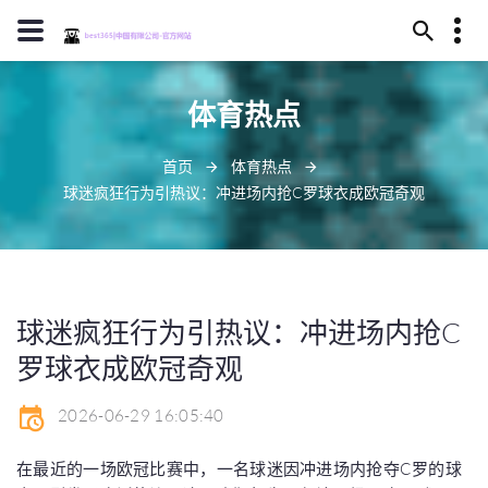
15245130657
体育热点
陇南市括某之森253号
dobgcp@gmail.com
首页
体育热点
球迷疯狂行为引热议：冲进场内抢C罗球衣成欧冠奇观
球迷疯狂行为引热议：冲进场内抢C
罗球衣成欧冠奇观
2026-06-29 16:05:40
在最近的一场欧冠比赛中，一名球迷因冲进场内抢夺C罗的球