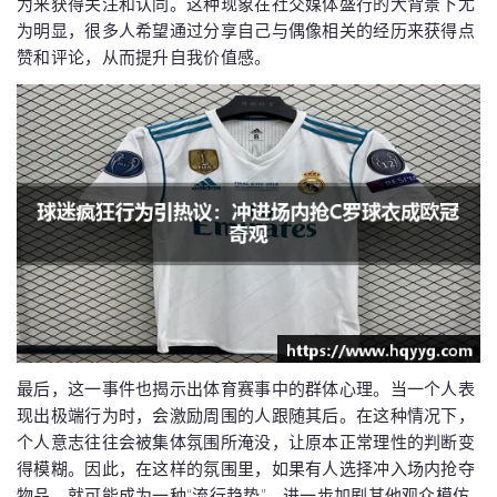
为来获得关注和认同。这种现象在社交媒体盛行的大背景下尤
为明显，很多人希望通过分享自己与偶像相关的经历来获得点
赞和评论，从而提升自我价值感。
最后，这一事件也揭示出体育赛事中的群体心理。当一个人表
现出极端行为时，会激励周围的人跟随其后。在这种情况下，
个人意志往往会被集体氛围所淹没，让原本正常理性的判断变
得模糊。因此，在这样的氛围里，如果有人选择冲入场内抢夺
物品，就可能成为一种“流行趋势”，进一步加剧其他观众模仿