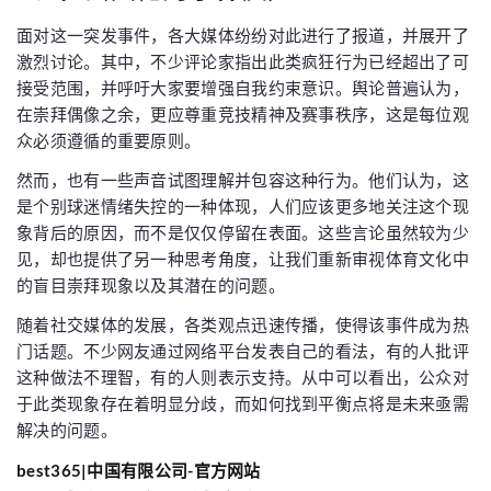
面对这一突发事件，各大媒体纷纷对此进行了报道，并展开了
激烈讨论。其中，不少评论家指出此类疯狂行为已经超出了可
接受范围，并呼吁大家要增强自我约束意识。舆论普遍认为，
在崇拜偶像之余，更应尊重竞技精神及赛事秩序，这是每位观
众必须遵循的重要原则。
然而，也有一些声音试图理解并包容这种行为。他们认为，这
是个别球迷情绪失控的一种体现，人们应该更多地关注这个现
象背后的原因，而不是仅仅停留在表面。这些言论虽然较为少
见，却也提供了另一种思考角度，让我们重新审视体育文化中
的盲目崇拜现象以及其潜在的问题。
随着社交媒体的发展，各类观点迅速传播，使得该事件成为热
门话题。不少网友通过网络平台发表自己的看法，有的人批评
这种做法不理智，有的人则表示支持。从中可以看出，公众对
于此类现象存在着明显分歧，而如何找到平衡点将是未来亟需
解决的问题。
best365|中国有限公司-官方网站