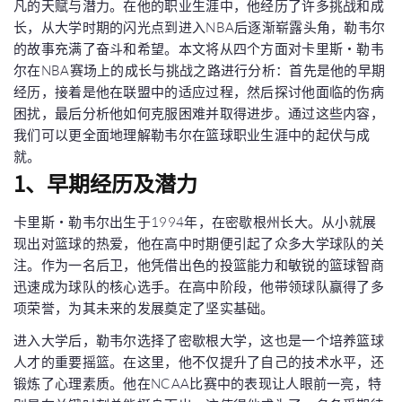
凡的天赋与潜力。在他的职业生涯中，他经历了许多挑战和成
长，从大学时期的闪光点到进入NBA后逐渐崭露头角，勒韦尔
的故事充满了奋斗和希望。本文将从四个方面对卡里斯・勒韦
尔在NBA赛场上的成长与挑战之路进行分析：首先是他的早期
经历，接着是他在联盟中的适应过程，然后探讨他面临的伤病
困扰，最后分析他如何克服困难并取得进步。通过这些内容，
我们可以更全面地理解勒韦尔在篮球职业生涯中的起伏与成
就。
1、早期经历及潜力
卡里斯・勒韦尔出生于1994年，在密歇根州长大。从小就展
现出对篮球的热爱，他在高中时期便引起了众多大学球队的关
注。作为一名后卫，他凭借出色的投篮能力和敏锐的篮球智商
迅速成为球队的核心选手。在高中阶段，他带领球队赢得了多
项荣誉，为其未来的发展奠定了坚实基础。
进入大学后，勒韦尔选择了密歇根大学，这也是一个培养篮球
人才的重要摇篮。在这里，他不仅提升了自己的技术水平，还
锻炼了心理素质。他在NCAA比赛中的表现让人眼前一亮，特