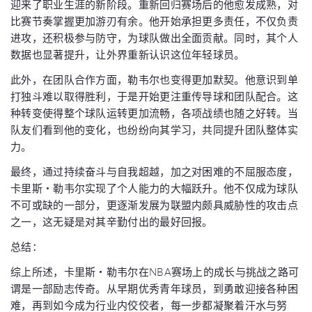
迎来了职业生涯的新阶段。重新回归赛场后的他愈发成熟，对
比赛节奏掌握更加游刃有余。他开始承担更多责任，不仅负责
进攻，还积极参与防守，为球队做出全面贡献。同时，其个人
数据也显著提升，让外界重新认识这位年轻球员。
此外，在团队合作方面，勒韦尔也变得更加默契。他意识到单
打独斗难以取得胜利，于是开始更注重传导球和团队配合。这
种转变使得整个球队运转更加流畅，各项战绩也随之好转。当
队友们看到他的变化，也纷纷向其学习，共同提升团队整体实
力。
最终，通过持续奋斗与自我超越，加之对困难的不屈服态度，
卡里斯・勒韦尔实现了个人能力的大幅跃升。他不仅成为球队
不可或缺的一部分，更逐渐发展为联盟内颇具威胁性的攻击点
之一，这无疑是对其辛勤付出的最好回报。
总结：
综上所述，卡里斯・勒韦尔在NBA赛场上的成长与挑战之路可
谓是一部励志传奇。从早期优秀青年球员，到勇敢迎接各种困
难，再到如今成为行业内佼佼者，每一步都凝聚着汗水与努