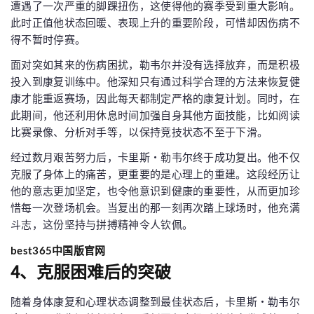
遭遇了一次严重的脚踝扭伤，这使得他的赛季受到重大影响。
此时正值他状态回暖、表现上升的重要阶段，可惜却因伤病不
得不暂时停赛。
面对突如其来的伤病困扰，勒韦尔并没有选择放弃，而是积极
投入到康复训练中。他深知只有通过科学合理的方法来恢复健
康才能重返赛场，因此每天都制定严格的康复计划。同时，在
此期间，他还利用休息时间加强自身其他方面技能，比如阅读
比赛录像、分析对手等，以保持竞技状态不至于下滑。
经过数月艰苦努力后，卡里斯・勒韦尔终于成功复出。他不仅
克服了身体上的痛苦，更重要的是心理上的重建。这段经历让
他的意志更加坚定，也令他意识到健康的重要性，从而更加珍
惜每一次登场机会。当复出的那一刻再次踏上球场时，他充满
斗志，这份坚持与拼搏精神令人钦佩。
best365中国版官网
4、克服困难后的突破
随着身体康复和心理状态调整到最佳状态后，卡里斯・勒韦尔