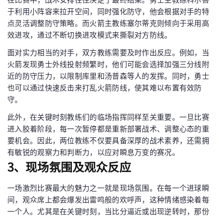
于利用小阵容来拉开空间，同时强化防守，他会根据对手的特
点灵活调整防守策略。而火箭主教练塞尔蒂克则倾向于采用高
效进攻，通过不断切换进攻模式来撕裂对方防线。
面对实力相当的对手，双方教练需要及时作出反应。例如，当
火箭发现勇士外线投射频繁时，他们可能会选择加强三分线附
近的防守压力，以限制库里和汤普森等人的发挥。同时，勇士
也可以通过快速反击来打乱火箭防线，使其难以布置有效防
守。
此外，在关键时刻教练们的临场指挥同样至关重要。一旦比赛
进入胶着阶段，每一次暂停都是重新部署战术、调整心态的重
要机会。因此，两位教练不仅要具备深厚的战术素养，还需拥
有敏锐的观察力和判断力，以应对瞬息万变的赛况。
3、现场氛围及观众反应
一场激烈比赛最大的魅力之一就是现场氛围。在每一个进球瞬
间，观众席上都会爆发出雷鸣般的欢呼声，这种情绪感染着每
一个人。尤其是在关键时刻，当比分逼近或出现逆转时，那份