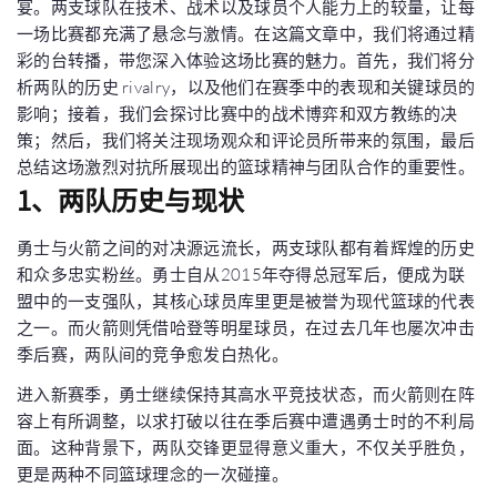
宴。两支球队在技术、战术以及球员个人能力上的较量，让每
一场比赛都充满了悬念与激情。在这篇文章中，我们将通过精
彩的台转播，带您深入体验这场比赛的魅力。首先，我们将分
析两队的历史 rivalry，以及他们在赛季中的表现和关键球员的
影响；接着，我们会探讨比赛中的战术博弈和双方教练的决
策；然后，我们将关注现场观众和评论员所带来的氛围，最后
总结这场激烈对抗所展现出的篮球精神与团队合作的重要性。
1、两队历史与现状
勇士与火箭之间的对决源远流长，两支球队都有着辉煌的历史
和众多忠实粉丝。勇士自从2015年夺得总冠军后，便成为联
盟中的一支强队，其核心球员库里更是被誉为现代篮球的代表
之一。而火箭则凭借哈登等明星球员，在过去几年也屡次冲击
季后赛，两队间的竞争愈发白热化。
进入新赛季，勇士继续保持其高水平竞技状态，而火箭则在阵
容上有所调整，以求打破以往在季后赛中遭遇勇士时的不利局
面。这种背景下，两队交锋更显得意义重大，不仅关乎胜负，
更是两种不同篮球理念的一次碰撞。