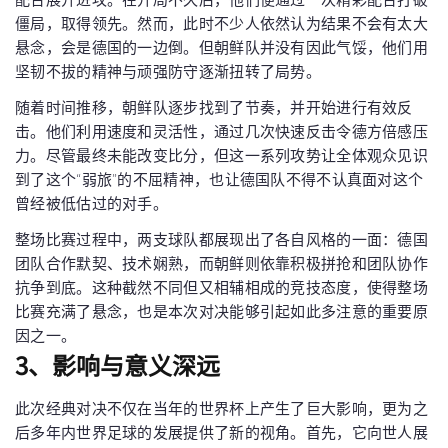
僵局，取得领先。然而，此时不少人依然认为结果不会有太大
悬念，会是德国的一边倒。但朝鲜队并没有因此气馁，他们用
坚韧不拔的精神与顽强防守逐渐扭转了局势。
随着时间推移，朝鲜队逐步找到了节奏，并开始进行有效反
击。他们利用速度和灵活性，通过几次快速反击令德方倍感压
力。尽管最终未能改变比分，但这一系列攻势让全体观众见识
到了这个“弱旅”的不屈精神，也让德国队不得不认真面对这个
曾经被低估过的对手。
整场比赛过程中，两支球队都展现出了各自风格的一面：德国
团队合作默契、技术娴熟，而朝鲜则依靠积极拼抢和团队协作
抗争到底。这种截然不同但又相辅相成的竞技态度，使得整场
比赛充满了悬念，也是本次对决能够引起如此多注意的重要原
因之一。
3、影响与意义深远
此次经典对决不仅在当年的世界杯上产生了巨大影响，更为之
后多年内世界足球的发展提供了新的视角。首先，它向世人展