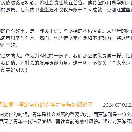
贾诚依然铭记初心，将社会责任放在首位。他希望能用所学知识
样的愿景，让他的职业生涯不仅仅局限于个人成就，更加注重整
中的奋斗故事，是一部关于追梦与坚持的不朽传奇。从早年的困
充满着艰辛与汗水。然而，他凭借坚定信念和不懈努力，将这些
望的丰碑。
懈追求的人。作为新时代的一份子，我们都应该像贾诚一样，把
自我价值，为社会的发展贡献力量。这一切，不仅关乎个人命运
共创美好明天！
代浪潮中坚定前行的青年力量与梦想追寻
2026-07-01 2
速变化的时代，青年是社会发展的重要动力，而贾诚则是一位突
展现了青年一代追寻梦想、勇往直前的精神风貌。通过对贾诚经
.