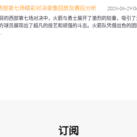
西部第七场精彩对决录像回放及赛后分析
2026-06-29 0
目的西部第七场对决中，火箭与勇士展开了激烈的较量，吸引了
方球员展现出了超凡的技艺和顽强的斗志。火箭队凭借出色的团
.
订阅