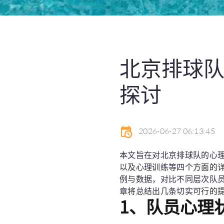
北京排球
探讨
2026-06-27 06:13:45
本文旨在对北京排球队的心
以及心理训练等四个方面的
例与数据，对比不同层次队
章将总结出几条切实可行的
1、队员心理