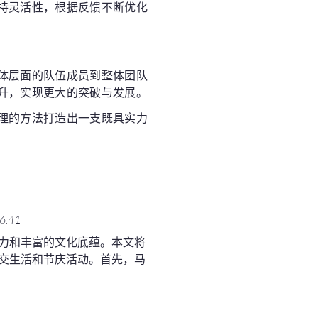
持灵活性，根据反馈不断优化
体层面的队伍成员到整体团队
升，实现更大的突破与发展。
理的方法打造出一支既具实力
6:41
力和丰富的文化底蕴。本文将
交生活和节庆活动。首先，马