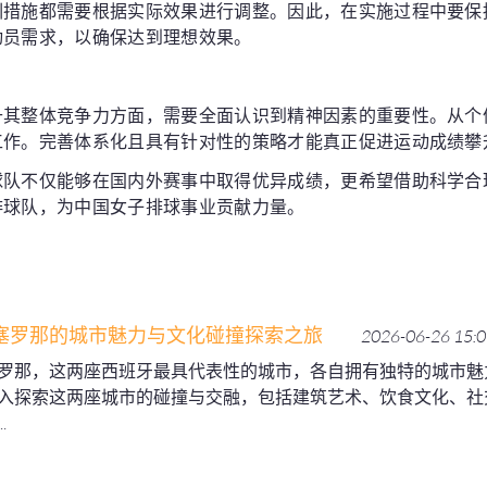
训措施都需要根据实际效果进行调整。因此，在实施过程中要保
动员需求，以确保达到理想效果。
升其整体竞争力方面，需要全面认识到精神因素的重要性。从个
工作。完善体系化且具有针对性的策略才能真正促进运动成绩攀
球队不仅能够在国内外赛事中取得优异成绩，更希望借助科学合
排球队，为中国女子排球事业贡献力量。
塞罗那的城市魅力与文化碰撞探索之旅
2026-06-26 15:0
罗那，这两座西班牙最具代表性的城市，各自拥有独特的城市魅
入探索这两座城市的碰撞与交融，包括建筑艺术、饮食文化、社
.