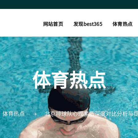
网站首页
发现best365
体育热点
体育热点
体育热点
北京排球队心理素质深度对比分析与