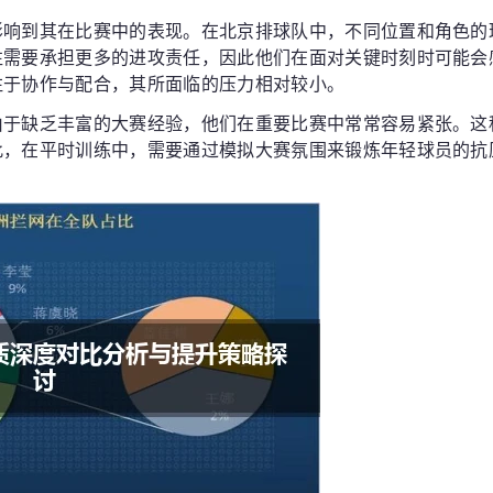
影响到其在比赛中的表现。在北京排球队中，不同位置和角色的
往需要承担更多的进攻责任，因此他们在面对关键时刻时可能会
注于协作与配合，其所面临的压力相对较小。
由于缺乏丰富的大赛经验，他们在重要比赛中常常容易紧张。这
此，在平时训练中，需要通过模拟大赛氛围来锻炼年轻球员的抗