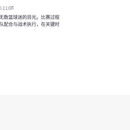
6:11:08
无数篮球迷的目光。比赛过程
队配合与战术执行，在关键时