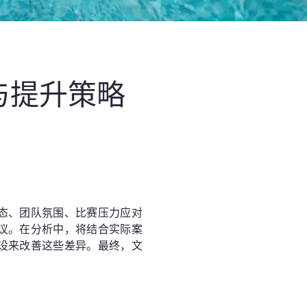
与提升策略
态、团队氛围、比赛压力应对
议。在分析中，将结合实际案
设来改善这些差异。最终，文