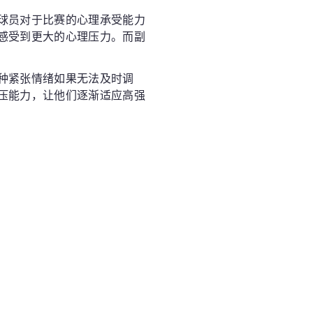
球员对于比赛的心理承受能力
感受到更大的心理压力。而副
种紧张情绪如果无法及时调
压能力，让他们逐渐适应高强