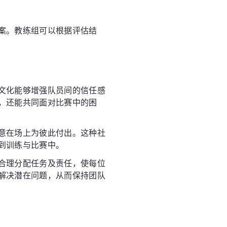
案。教练组可以根据评估结
文化能够增强队员间的信任感
，还能共同面对比赛中的困
意在场上为彼此付出。这种社
到训练与比赛中。
合理分配任务及责任，使每位
解决潜在问题，从而保持团队