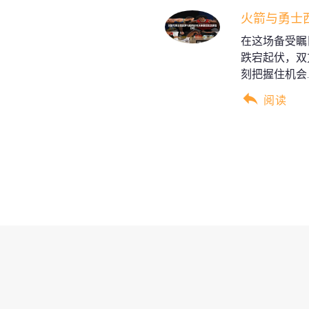
火箭与勇士
在这场备受瞩
跌宕起伏，双
刻把握住机会..
阅读