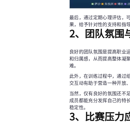
最后，通过定期心理评估，
果，给予针对性的支持和指
2、团队氛围
良好的团队氛围是提高职业
和归属感，从而提高整体凝
难。
此外，在训练过程中，通过
交互动有助于营造一种开放
当然，仅有良好的氛围还不
成员都能充分发挥自己的特
稳定性。
3、比赛压力