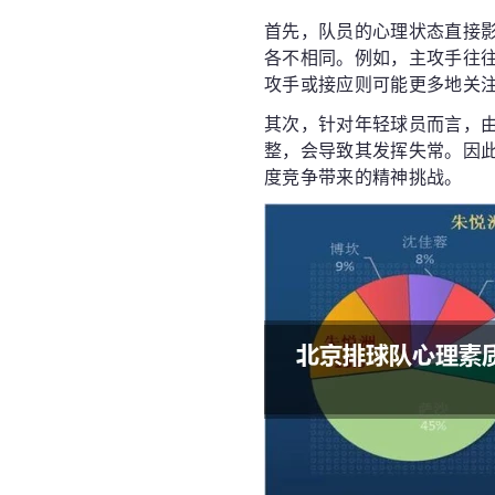
首先，队员的心理状态直接
各不相同。例如，主攻手往
攻手或接应则可能更多地关
其次，针对年轻球员而言，
整，会导致其发挥失常。因
度竞争带来的精神挑战。