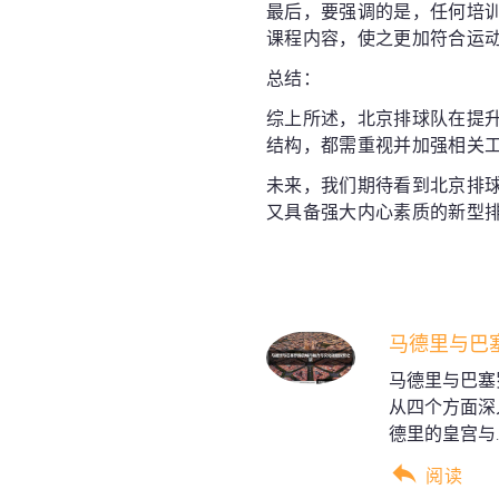
最后，要强调的是，任何培
课程内容，使之更加符合运
总结：
综上所述，北京排球队在提
结构，都需重视并加强相关
未来，我们期待看到北京排
又具备强大内心素质的新型
马德里与巴
马德里与巴塞
从四个方面深
德里的皇宫与..
阅读