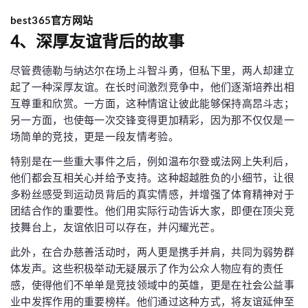
best365官方网站
4、深厚友谊背后的故事
尽管费德勒与纳达尔在场上斗智斗勇，但私下里，两人却建立
起了一种深厚友谊。在长时间激烈竞争中，他们逐渐培养出相
互尊重和欣赏。一方面，这种情谊让彼此能够保持高昂斗志；
另一方面，也使每一次交锋变得更加精彩，因为那不仅仅是一
场简单的竞技，更是一段友情考验。
特别是在一些重大事件之后，例如温布尔登或法网上失利后，
他们都会互相关心并给予支持。这种超越胜负的小细节，让很
多粉丝感受到运动员背后的真实情感，并增强了体育精神对于
团结合作的重要性。他们用实际行动告诉大家，即便在顶尖竞
技舞台上，友谊依旧可以存在，并闪耀光芒。
此外，在合办慈善活动时，两人更是携手并肩，共同为弱势群
体发声。这些积极举动无疑展示了作为公众人物应有的责任
感，使得他们不单单是竞技领域中的英雄，更是在社会公益事
业中发挥作用的重要榜样。他们通过这种方式，将友谊延伸至