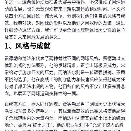
争之一。这两位运动员在各大赛事中相遇，不仅推动了网球运
动的发展，也为无数观众带来了难以忘怀的精彩瞬间。本文将
从四个方面回顾这一伟大竞争，分别探讨他们各自的风格与成
就、经典对决、对网球的影响以及他们之间深厚的友谊。通过
详细分析这些方面，我们可以更全面地理解这场历史性的竞争
及其对未来网球发展的意义。
1、风格与成就
费德勒和纳达尔代表了两种截然不同的网球风格。费德勒以其
优雅流畅的打法著称，他的发球精准，正手击球极具威力，常
常给对手施加巨大的压力。而纳达尔则是一位顽强拼搏、不屈
不挠的选手，他在底线上的防守能力和快速反应使得他成为任
何对手都无法小觑的人物。他们各自的风格不仅让比赛充满悬
念，也展现了网球运动多样性的一面。
在成就方面，两人同样辉煌。费德勒是男子网坛历史上获得大
满贯冠军最多的选手之一，其优雅而高效的比赛风格使他赢得
了全球范围内的大量粉丝。而纳达尔凭借其在红土场上的统治
地位，被誉为“红土之王”，他的职业生涯同样充满了惊人的胜