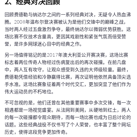
2、经典对决回顾
回顾费德勒与纳达尔之间的一系列经典对决，无疑令人热血沸
腾。2008年温布尔登决赛被认为是他们交锋中的巅峰之战，
当时两人经过五盘激烈争夺，最终纳达尔以微弱优势获胜。这
场比赛不仅技术含量高，更因其戏剧性和紧张气氛而倍受赞
誉，是许多网球迷心目中的经典之作。
另一场值得铭记的是2017年澳大利亚公开赛决赛，这场比赛
标志着两位传奇人物经过伤病复出后的再次碰撞。在前几盘
中，两人互有攻守，让观众感受到久违的大师级较量。最终，
费德勒凭借经验和冷静赢得比赛，再次证明他依然具备顶尖选
手水准。这场比赛象征着两个时代交汇，更加突显了他们作为
伟大运动员的不朽地位。
不可忽视的是，他们还曾在其他重要赛事中多次交锋，每一次
相遇都是一场视觉盛宴。从法网到美网，从硬地到红土，两人
的每一次碰撞都令观众期待，而每一场比赛也成为日后讨论的
话题。这些经典战役不仅书写了个人荣誉，也丰富了整个网坛
历史，使得这段竞争更加传奇。