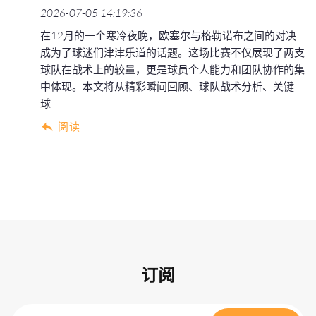
2026-07-05 14:19:36
在12月的一个寒冷夜晚，欧塞尔与格勒诺布之间的对决
成为了球迷们津津乐道的话题。这场比赛不仅展现了两支
球队在战术上的较量，更是球员个人能力和团队协作的集
中体现。本文将从精彩瞬间回顾、球队战术分析、关键
球...
阅读
订阅