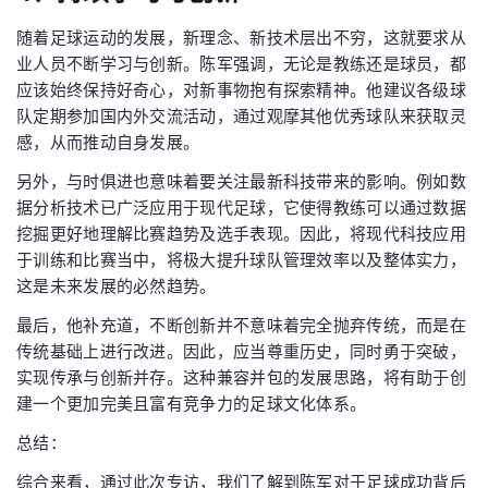
随着足球运动的发展，新理念、新技术层出不穷，这就要求从
业人员不断学习与创新。陈军强调，无论是教练还是球员，都
应该始终保持好奇心，对新事物抱有探索精神。他建议各级球
队定期参加国内外交流活动，通过观摩其他优秀球队来获取灵
感，从而推动自身发展。
另外，与时俱进也意味着要关注最新科技带来的影响。例如数
据分析技术已广泛应用于现代足球，它使得教练可以通过数据
挖掘更好地理解比赛趋势及选手表现。因此，将现代科技应用
于训练和比赛当中，将极大提升球队管理效率以及整体实力，
这是未来发展的必然趋势。
最后，他补充道，不断创新并不意味着完全抛弃传统，而是在
传统基础上进行改进。因此，应当尊重历史，同时勇于突破，
实现传承与创新并存。这种兼容并包的发展思路，将有助于创
建一个更加完美且富有竞争力的足球文化体系。
总结：
综合来看，通过此次专访，我们了解到陈军对于足球成功背后