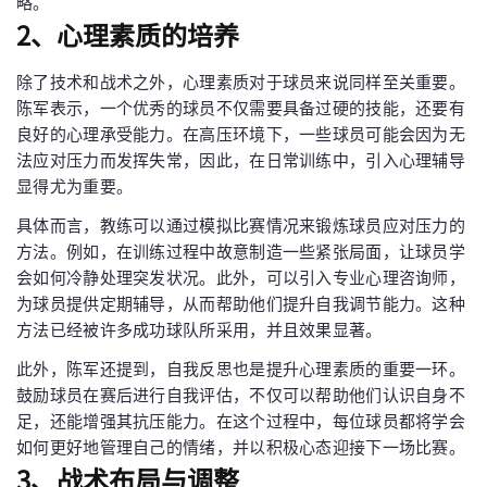
略。
2、心理素质的培养
除了技术和战术之外，心理素质对于球员来说同样至关重要。
陈军表示，一个优秀的球员不仅需要具备过硬的技能，还要有
良好的心理承受能力。在高压环境下，一些球员可能会因为无
法应对压力而发挥失常，因此，在日常训练中，引入心理辅导
显得尤为重要。
具体而言，教练可以通过模拟比赛情况来锻炼球员应对压力的
方法。例如，在训练过程中故意制造一些紧张局面，让球员学
会如何冷静处理突发状况。此外，可以引入专业心理咨询师，
为球员提供定期辅导，从而帮助他们提升自我调节能力。这种
方法已经被许多成功球队所采用，并且效果显著。
此外，陈军还提到，自我反思也是提升心理素质的重要一环。
鼓励球员在赛后进行自我评估，不仅可以帮助他们认识自身不
足，还能增强其抗压能力。在这个过程中，每位球员都将学会
如何更好地管理自己的情绪，并以积极心态迎接下一场比赛。
3、战术布局与调整