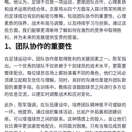
略。他认为，足球不仅是一项运动，更是团队合作、心理素质
和战术运用的结合体。文章将从四个方面深入探讨陈军所揭示
的足球成功背后的秘密与策略，包括团队协作的重要性、心理
素质的培养、战术布局与调整，以及持续学习与创新。通过这
些方面，我们能够更清晰地了解如何在激烈的竞争中取得胜
利，并为未来的发展提供宝贵的借鉴。
1、团队协作的重要性
在足球运动中，团队协作是取得胜利的关键因素之一。陈军指
出，一个优秀的球队不仅依赖于个别球员的技术水平，更需要
整体配合。每位球员在场上都扮演着不同的角色，他们之间必
须建立起相互信任与理解。同时，良好的沟通也是提升团队默
契的重要手段。在训练中，教练应该鼓励球员之间进行多方位
的信息交流，以便实时调整战术和应对变化。
此外，陈军强调，在队伍建设中，培养团队精神是不可或缺的
一环。他提到，通过组织集体活动，比如户外拓展和团建训
练，可以增强球员之间的联系。这种情感上的投入，会让他们
在比赛中更加紧密地配合，共同面对困难。只有当每位成员都