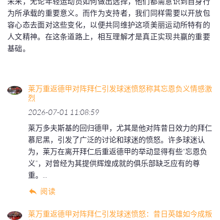
未来，无论年轻运动员如何做出选择，他们都需意识到自身行
为所承载的重要意义。而作为支持者，我们同样需要以开放包
容心态去面对这些变化，以便共同维护这项美丽运动所特有的
人文精神。在这条道路上，相互理解才是真正实现共赢的重要
基础。
莱万重返德甲对阵拜仁引发球迷愤怒称其忘恩负义情感激
烈
2026-07-01 11:08:59
莱万多夫斯基的回归德甲，尤其是他对阵昔日效力的拜仁
慕尼黑，引发了广泛的讨论和球迷的愤怒。许多球迷认
为，莱万在离开拜仁后重返德甲的举动显得有些“忘恩负
义”，对曾经为其提供辉煌成就的俱乐部缺乏应有的尊
重。...
阅读
莱万重返德甲对阵拜仁引发球迷愤怒：昔日英雄如今成叛