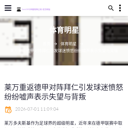
15245130657
体育明星
陇南市括某之森253号
dobgcp@gmail.com
首页
体育明星
莱万重返德甲对阵拜仁引发球迷愤怒纷纷嘘声表示失望与背叛
莱万重返德甲对阵拜仁引发球迷愤怒
纷纷嘘声表示失望与背叛
2026-07-01 11:09:04
莱万多夫斯基作为足球界的超级明星，近年来在德甲联赛中取