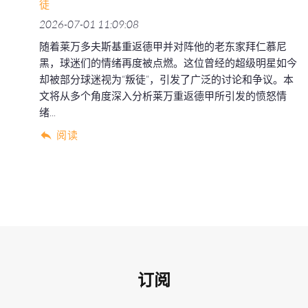
徒
2026-07-01 11:09:08
随着莱万多夫斯基重返德甲并对阵他的老东家拜仁慕尼
黑，球迷们的情绪再度被点燃。这位曾经的超级明星如今
却被部分球迷视为“叛徒”，引发了广泛的讨论和争议。本
文将从多个角度深入分析莱万重返德甲所引发的愤怒情
绪...
阅读
订阅