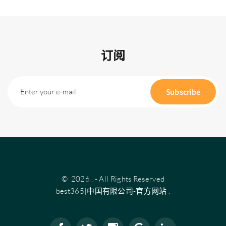
订阅
Enter your e-mail
Subscribe
©
2026
.
- All Rights Reserved
best365|中国有限公司-官方网站
.